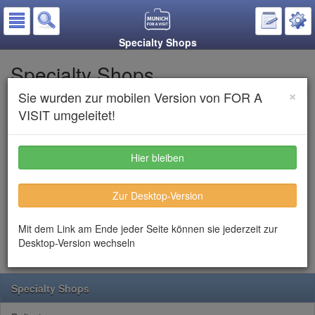
Specialty Shops
Specialty Shops
×
Sie wurden zur mobilen Version von FOR A
Put on the notepad
VISIT umgeleitet!
Listen to text
Hier bleiben
Munich has a huge number of speciality shops for every purpose:
Zur Desktop-Version
Delicatessen, traditional costumes, arts, leather goods or
exclusive paper. In Munich you find the right supplier for
everything that you need.
Mit dem Link am Ende jeder Seite können sie jederzeit zur
Desktop-Version wechseln
Specialty Shops